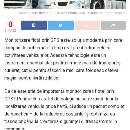
Monitorizare flotă prin GPS ce trebuie să știi înainte de implementare
0
SHARES
Monitorizare flotă prin GPS este soluția modernă prin care
companiile pot urmări în timp real poziția, traseele și
activitatea vehiculelor. Această tehnologie este un
instrument esențial atât pentru firmele mari de transport și
curierat, cât și pentru afacerile mici care folosesc câteva
mașini pentru livrări zilnice.
De ce este atât de importantă monitorizarea flotei prin
GPS? Pentru că o astfel de soluție nu se rezumă doar la
localizarea vehiculelor pe hartă, ci aduce un pachet complet
de beneficii – de la reducerea costurilor și optimizarea
traseelor până la creșterea siguranței și transparenței în
companie.