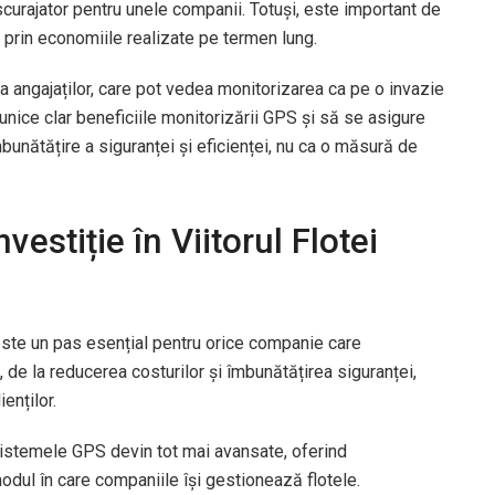
escurajator pentru unele companii. Totuși, este important de
 prin economiile realizate pe termen lung.
a angajaților, care pot vedea monitorizarea ca pe o invazie
unice clar beneficiile monitorizării GPS și să se asigure
unătățire a siguranței și eficienței, nu ca o măsură de
estiție în Viitorul Flotei
ste un pas esențial pentru orice companie care
, de la reducerea costurilor și îmbunătățirea siguranței,
ienților.
istemele GPS devin tot mai avansate, oferind
odul în care companiile își gestionează flotele.