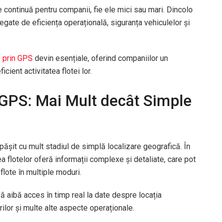
 continuă pentru companii, fie ele mici sau mari. Dincolo
egate de eficiența operațională, siguranța vehiculelor și
e prin GPS
devin esențiale, oferind companiilor un
cient activitatea flotei lor.
 GPS: Mai Mult decât Simple
șit cu mult stadiul de simplă localizare geografică. În
 flotelor oferă informații complexe și detaliate, care pot
flote în multiple moduri.
 aibă acces în timp real la date despre locația
ilor și multe alte aspecte operaționale.