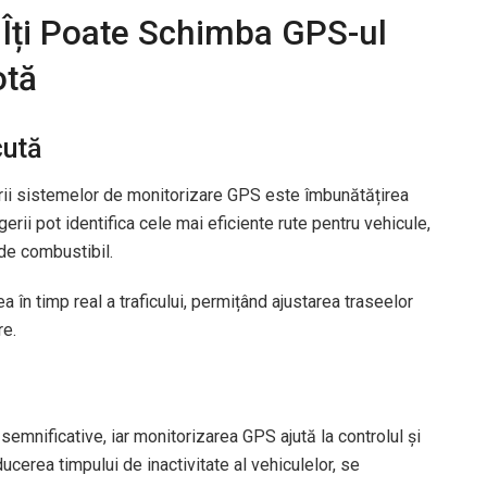
 Îți Poate Schimba GPS-ul
otă
cută
ării sistemelor de monitorizare GPS este îmbunătățirea
erii pot identifica cele mai eficiente rute pentru vehicule,
de combustibil.
n timp real a traficului, permițând ajustarea traseelor
re.
 semnificative, iar monitorizarea GPS ajută la controlul și
ucerea timpului de inactivitate al vehiculelor, se