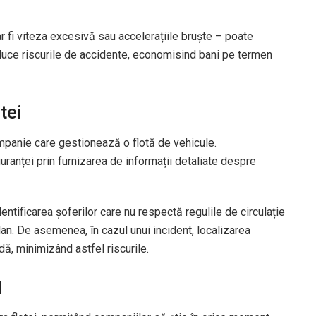
 fi viteza excesivă sau accelerațiile bruște – poate
duce riscurile de accidente, economisind bani pe termen
tei
ompanie care gestionează o flotă de vehicule.
ranței prin furnizarea de informații detaliate despre
entificarea șoferilor care nu respectă regulile de circulație
n. De asemenea, în cazul unui incident, localizarea
idă, minimizând astfel riscurile.
l