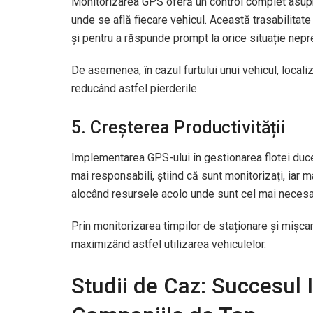
Monitorizarea GPS oferă un control complet asupr
unde se află fiecare vehicul. Această trasabilitat
și pentru a răspunde prompt la orice situație nep
De asemenea, în cazul furtului unui vehicul, local
reducând astfel pierderile.
5. Creșterea Productivității
Implementarea GPS-ului în gestionarea flotei duce 
mai responsabili, știind că sunt monitorizați, iar ma
alocând resursele acolo unde sunt cel mai necesa
Prin monitorizarea timpilor de staționare și mișcar
maximizând astfel utilizarea vehiculelor.
Studii de Caz: Succesul