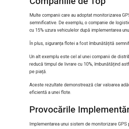
Companiile de Top
Multe companii care au adoptat monitorizarea GP
semnificative. De exemplu, o companie de logisti
cu 15% uzura vehiculelor după implementarea unu
În plus, siguranța flotei a fost îmbunătățită semni
Un alt exemplu este cel al unei companii de distribu
reducă timpul de livrare cu 10%, îmbunătățind astfe
pe piață.
Aceste rezultate demonstrează clar valoarea adă
eficientă a unei flote.
Provocările Implementări
Implementarea unui sistem de monitorizare GPS poa