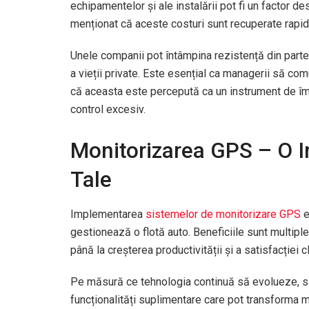
echipamentelor și ale instalării pot fi un factor d
menționat că aceste costuri sunt recuperate rapid
Unele companii pot întâmpina rezistență din parte
a vieții private. Este esențial ca managerii să com
că aceasta este percepută ca un instrument de îmb
control excesiv.
Monitorizarea GPS – O Inv
Tale
Implementarea
sistemelor de monitorizare GPS
e
gestionează o flotă auto. Beneficiile sunt multiple
până la creșterea productivității și a satisfacției cl
Pe măsură ce tehnologia continuă să evolueze, s
funcționalități suplimentare care pot transforma m