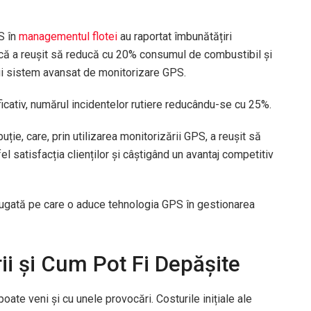
S în
managementul flotei
au raportat îmbunătățiri
că a reușit să reducă cu 20% consumul de combustibil și
i sistem avansat de monitorizare GPS.
ficativ, numărul incidentelor rutiere reducându-se cu 25%.
ție, care, prin utilizarea monitorizării GPS, a reușit să
l satisfacția clienților și câștigând un avantaj competitiv
ugată pe care o aduce tehnologia GPS în gestionarea
i și Cum Pot Fi Depășite
te veni și cu unele provocări. Costurile inițiale ale