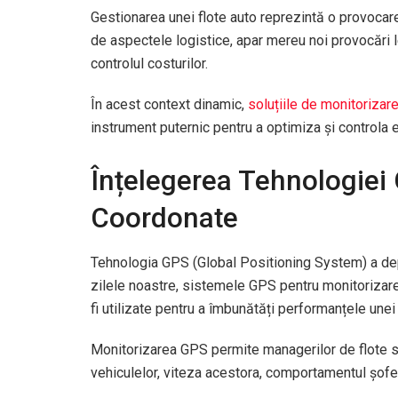
Gestionarea unei flote auto reprezintă o provocare
de aspectele logistice, apar mereu noi provocări l
controlul costurilor.
În acest context dinamic,
soluțiile de monitorizar
instrument puternic pentru a optimiza și controla efi
Înțelegerea Tehnologiei
Coordonate
Tehnologia GPS (Global Positioning System) a depă
zilele noastre, sistemele GPS pentru monitorizarea
fi utilizate pentru a îmbunătăți performanțele unei 
Monitorizarea GPS permite managerilor de flote să
vehiculelor, viteza acestora, comportamentul șofer