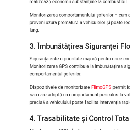
realizează economii substanțiale la combustibil.
Monitorizarea comportamentului șoferilor – cum ar
preveni uzura prematură a vehiculelor și poate re
lung.
3. Îmbunătățirea Siguranței Flo
Siguranța este o prioritate majoră pentru orice c
Monitorizarea GPS contribuie la îmbunătățirea sigu
comportamentul șoferilor.
Dispozitivele de monitorizare
FlimoGPS
permit id
sau care adoptă un comportament periculos la vola
precisă a vehiculului poate facilita intervenția rap
4. Trasabilitate și Control Tota