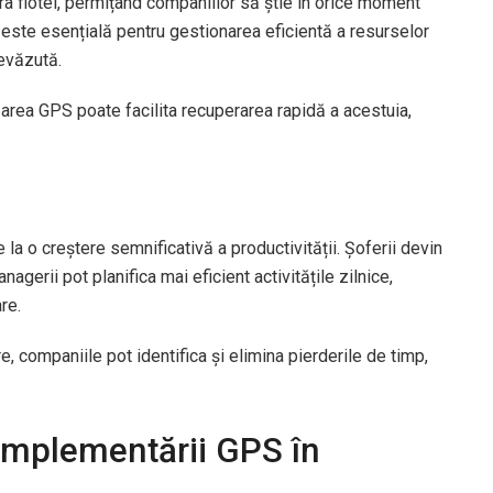
a flotei, permițând companiilor să știe în orice moment
e este esențială pentru gestionarea eficientă a resurselor
revăzută.
izarea GPS poate facilita recuperarea rapidă a acestuia,
la o creștere semnificativă a productivității. Șoferii devin
nagerii pot planifica mai eficient activitățile zilnice,
re.
e, companiile pot identifica și elimina pierderile de timp,
 Implementării GPS în